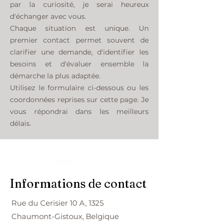
par la curiosité, je serai heureux
d'échanger avec vous.
Chaque situation est unique. Un
premier contact permet souvent de
clarifier une demande, d'identifier les
besoins et d'évaluer ensemble la
démarche la plus adaptée.
Utilisez le formulaire ci-dessous ou les
coordonnées reprises sur cette page. Je
vous répondrai dans les meilleurs
délais.
Button
Informations de contact
Rue du Cerisier 10 A, 1325
Chaumont-Gistoux, Belgique