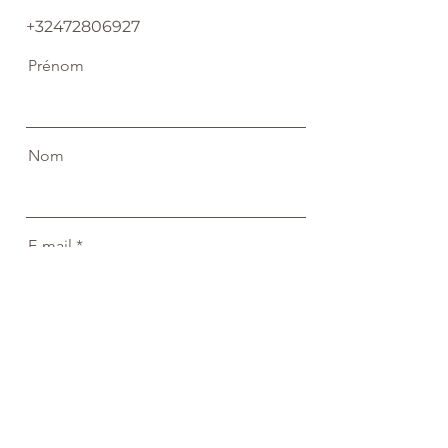
+32472806927
Prénom
Nom
E-mail
Message