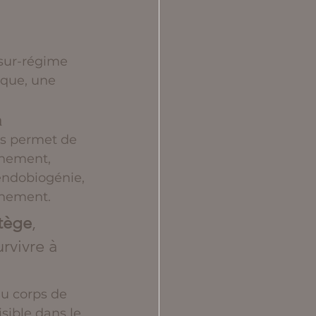
 sur-régime 
ique, une 
n
is permet de 
ignement, 
endobiogénie, 
nnement.
otège
, 
rvivre à 
u corps de 
sible dans le 