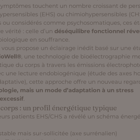
symptômes touchent un nombre croissant de pers
hypersensibles (EHS) ou chimiohypersensibles (CHS
 ou considérés comme psychosomatiques, ces éta
 vérité : celle d’un 
déséquilibre fonctionnel réve
biologique en souffrance.
je vous propose un éclairage inédit basé sur une 
ioWell®
, une technologie de bioélectrographie me
ique du corps à travers les émissions électrophot
vec une lecture endobiogénique (étude des axes h
daptative), cette approche offre un nouveau regard 
logie, mais un mode d’adaptation à un stress 
excessif
.
 corps : un profil énergétique typique
ieurs patients EHS/CHS a révélé un schéma énergé
stable mais sur-sollicitée (axe surrénalien)