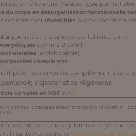
bilité, loin d’être une maladie figée, pourrait êtr
e du corps en désorganisation fonctionnelle te
 ces états sont 
réversibles
, à condition de soute
utur
 pourrait ainsi s’appuyer sur l’alliance entre :
énergétiques
 (comme BioWell)
onctionnelles
 (endobiogénie)
 corporelles conscientes
erait plus l’absence de symptôme, mais la c
 percevoir, s’ajuster et se régénérer.
rticle complet en PDF :
👉 
T
ilité comme désorganisation adaptative réversible _ app
rger • 1.99MB
d'autres articles sur la régulation énergétique, le
et la santé intégrative sur 
www.vieenenergie.co