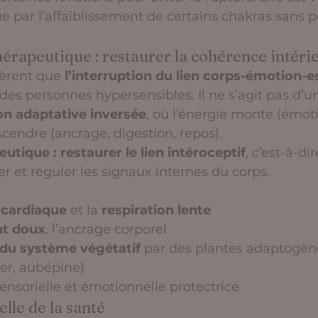
par l’affaiblissement de certains chakras sans p
érapeutique : restaurer la cohérence intéri
èrent que 
l’interruption du lien corps-émotion-e
es personnes hypersensibles. Il ne s’agit pas d’un
on adaptative inversée
, où l’énergie monte (émot
cendre (ancrage, digestion, repos).
utique : restaurer le lien intéroceptif
, c’est-à-di
er et réguler les signaux internes du corps.
 cardiaque
 et la 
respiration lente
t doux
, l’ancrage corporel
 du système végétatif
 par des plantes adaptogèn
ier, aubépine)
nsorielle et émotionnelle protectrice
lle de la santé