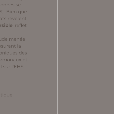
onnes se 
). Bien que 
ts révèlent 
rsible
, reflet 
étude menée 
surant la 
oniques des 
ormonaux et 
sur l’EHS : 
tique 