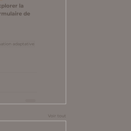
plorer la 
rmulaire de 
ation adaptative
Voir tout