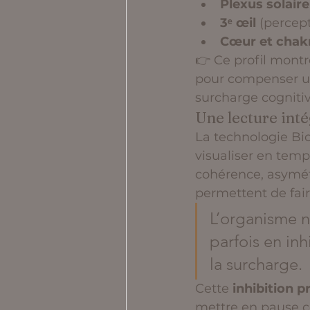
Plexus solaire
3ᵉ œil
 (percep
Cœur et chak
👉 Ce profil montr
pour compenser un 
surcharge cogniti
Une lecture inté
La technologie Bi
visualiser en temp
cohérence, asymétr
permettent de fair
L’organisme n
parfois en in
la surcharge.
Cette 
inhibition p
mettre en pause cer