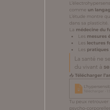
L’électrohypersensi
comme 
un langag
L’étude montre que
dans sa plasticité.
La 
médecine du f
Les 
mesures 
Les 
lectures f
Les 
pratiques
La santé ne s
du vivant à 
se
📥 
Télécharger l’a
L’hypersensib
Télécha
Tu peux retrouver 
psycho-corporelles 