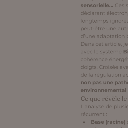
sensorielle...
 Ces 
déclarant électro
longtemps ignorés
peut-être une autre
d’une adaptation 
Dans cet article, 
avec le système 
B
cohérence énergét
doigts. Croisée a
de la régulation a
non pas une patho
environnemental 
Ce que révèle le
L’analyse de plus
récurrent :
Base (racine)
 