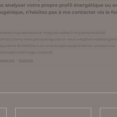
z analyser votre propre profil énergétique ou ex
ogénique, n'hésitez pas à me contacter via le fo
bioélectrographie
santé intégrative
électrohypersensibilité
ilité)
champ énergétique
régulation neurovégétative
désorganis
système BioWell
lecture endobiogénique
inhibition protectrice
téroception
ancrage corporel
oénergie
Science