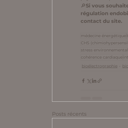
🔎
Si vous souhaite
régulation endobi
contact du site.
médecine énergétique
CHS (chimiohypersensib
stress environnemental
cohérence cardiaque
in
bioélectrographie
bi
Posts récents