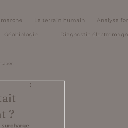
émarche
Le terrain humain
Analyse fo
Géobiologie
Diagnostic électromagn
ntation
tait
t ?
e surcharge 