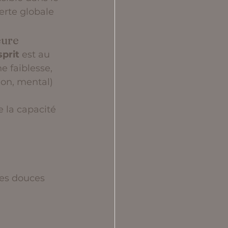
erte globale 
eure
sprit
 est au 
e faiblesse, 
ion, mental) 
re la capacité 
es douces 