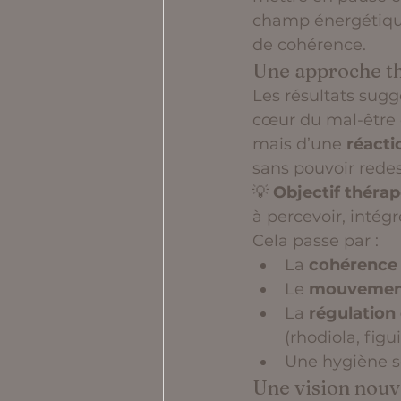
champ énergétique 
de cohérence.
Une approche th
Les résultats sugg
cœur du mal-être d
mais d’une 
réacti
sans pouvoir redes
💡 
Objectif thérape
à percevoir, intégr
Cela passe par :
La 
cohérence
Le 
mouvemen
La 
régulation
(rhodiola, figu
Une hygiène se
Une vision nouve