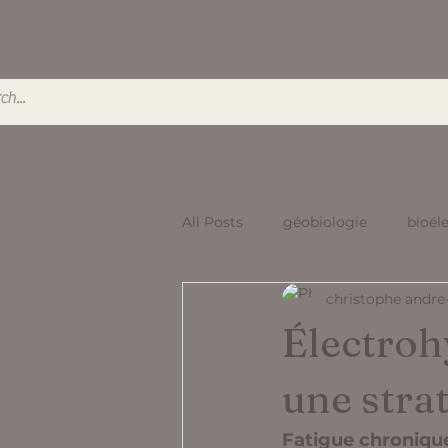
All Posts
géobiologie
bioél
christophe andre
Électrohy
une strat
Fatigue chronique