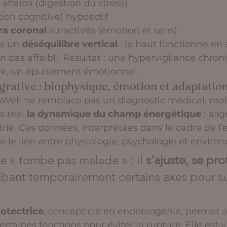
 affaibli (digestion du stress)
tion cognitive) hypoactif
ra coronal
 suractivés (émotion et sens)
e un 
déséquilibre vertical
 : le haut fonctionne en
bas affaibli. Résultat : une hypervigilance chron
ve, un épuisement émotionnel.
grative : biophysique, émotion et adaptatio
oWell ne remplace pas un diagnostic médical, ma
s réel 
la dynamique du champ énergétique
 : al
ie. Ces données, interprétées dans le cadre de l’
e le lien entre physiologie, psychologie et enviro
e « tombe pas malade » : il 
s’ajuste, se pr
hibant temporairement certains axes pour su
rotectrice
, concept clé en endobiogénie, permet a
taines fonctions pour éviter la rupture. Elle est vi