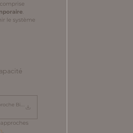
e comprise 
mporaire
. 
nir le système 
apacité 
roche BioWell et lectu
.
s approches 
m
.